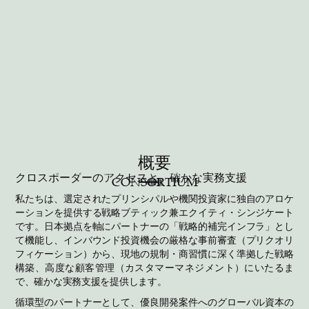
概要
©2026 CONSORTIUM | ALL RIGHTS RESERVED
LINKEDIN
クロスボーダーのアクセスと、確かな実務支援
CONSORTIUM
概要
私たちは、選定されたプリンシパルや機関投資家に独自のアロケ
ーションを提供する戦略ブティック兼エクイティ・シンジケート
です。日本拠点を軸にパートナーの「戦略的補完インフラ」とし
て機能し、インバウンド投資機会の厳格な事前審査（プリクオリ
フィケーション）から、現地の規制・商習慣に深く準拠した戦略
構築、高度な顧客管理（カスタマーマネジメント）にいたるま
で、確かな実務支援を提供します。
循環型のパートナーとして、優良開発案件へのグローバル資本の